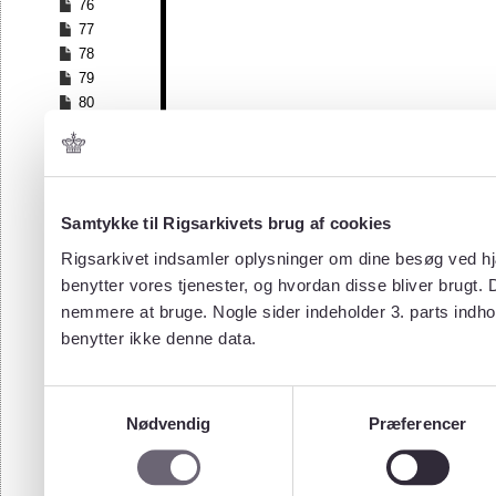
76
77
78
79
80
81
82
83
84
Samtykke til Rigsarkivets brug af cookies
85
86
Rigsarkivet indsamler oplysninger om dine besøg ved hjæ
87
benytter vores tjenester, og hvordan disse bliver brugt.
nemmere at bruge. Nogle sider indeholder 3. parts indho
benytter ikke denne data.
Samtykkevalg
Nødvendig
Præferencer