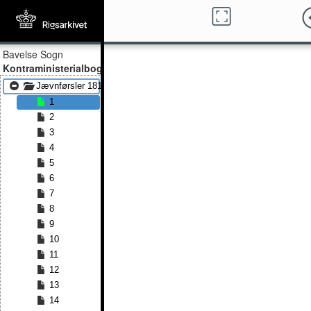
Bavelse Sogn
Kontraministerialbog
Jævnførsler 1814 - Jævnførsler 1853
1
2
3
4
5
6
7
8
9
10
11
12
13
14