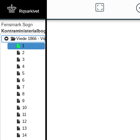
Fensmark Sogn
Kontraministerialbog
Viede 1866 - Viede 1882
1
2
3
4
5
6
7
8
9
10
11
12
13
14