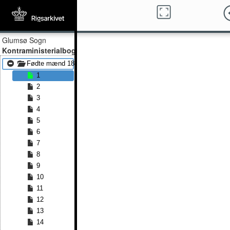
Glumsø Sogn
Kontraministerialbog
Fødte mænd 1814 - Fødte mænd 1829
1
2
3
4
5
6
7
8
9
10
11
12
13
14