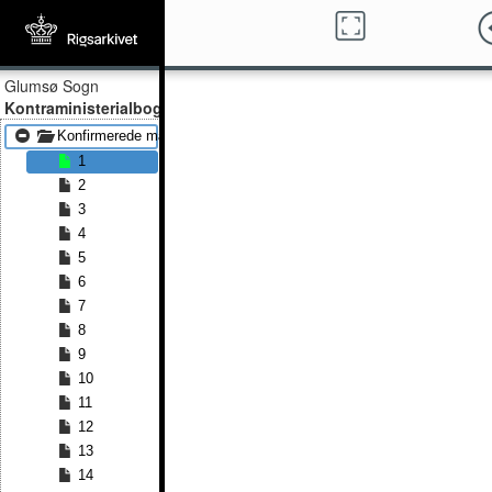
Glumsø Sogn
Kontraministerialbog
Konfirmerede mænd 1875 - Konfirmerede mænd 1889
1
2
3
4
5
6
7
8
9
10
11
12
13
14