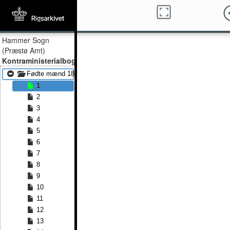
Hammer Sogn
(Præstø Amt)
Kontraministerialbog
Fødte mænd 1840 - Fødte mænd 1865
1
2
3
4
5
6
7
8
9
10
11
12
13