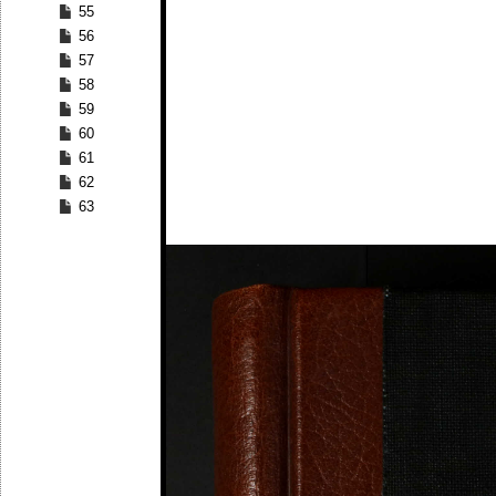
55
56
57
58
59
60
61
62
63