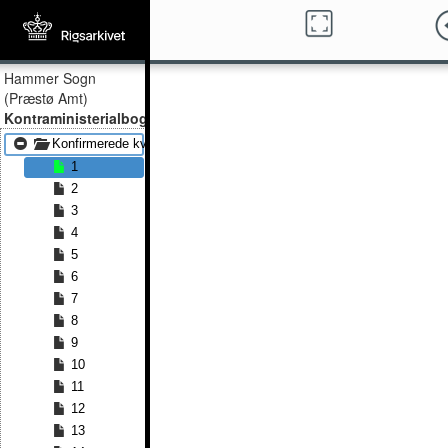
Hammer Sogn
(Præstø Amt)
Kontraministerialbog
Konfirmerede kvinder 1815 - Konfirmerede kvinder 1839
1
2
3
4
5
6
7
8
9
10
11
12
13