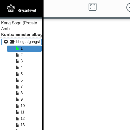
Køng Sogn (Præstø
Amt)
Kontraministerialbog
Til og afgangslister 1814 - Til og afgangslister 1829
1
2
3
4
5
6
7
8
9
10
11
12
13