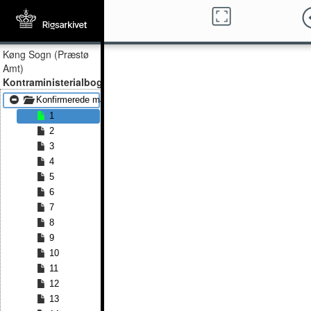
Køng Sogn (Præstø
Amt)
Kontraministerialbog
Konfirmerede mænd 1841 - Konfirmerede mænd 1857
1
2
3
4
5
6
7
8
9
10
11
12
13