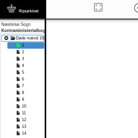
Næstelsø Sogn
Kontraministerialbog
Døde mænd 1815 - Døde mænd 1835
1
2
3
4
5
6
7
8
9
10
11
12
13
14