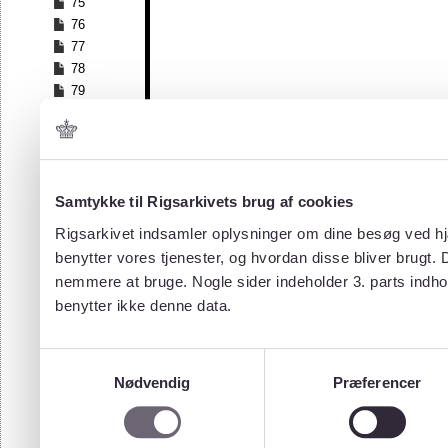
75
76
77
78
79
80
81
82
83
84
Samtykke til Rigsarkivets brug af cookies
85
Rigsarkivet indsamler oplysninger om dine besøg ved hjæ
86
benytter vores tjenester, og hvordan disse bliver brugt.
87
nemmere at bruge. Nogle sider indeholder 3. parts indho
88
benytter ikke denne data.
89
90
91
Samtykkevalg
92
Nødvendig
Præferencer
93
94
95