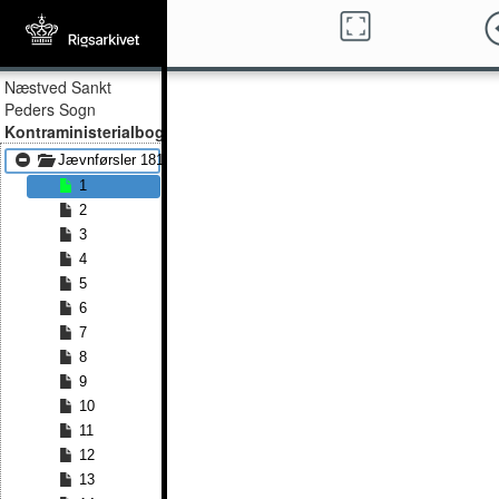
Næstved Sankt
Peders Sogn
Kontraministerialbog
Jævnførsler 1814 - Jævnførsler 1839
1
2
3
4
5
6
7
8
9
10
11
12
13