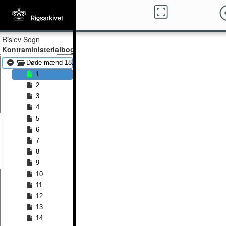
Rislev Sogn
Kontraministerialbog
Døde mænd 1814 - Døde mænd 1838
1
2
3
4
5
6
7
8
9
10
11
12
13
14