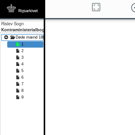
Rislev Sogn
Kontraministerialbog
Døde mænd 1882 - Døde mænd 1891
1
2
3
4
5
6
7
8
9