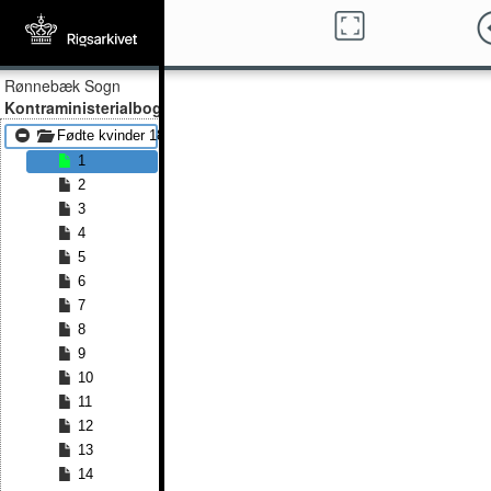
Rønnebæk Sogn
Kontraministerialbog
Fødte kvinder 1861 - Fødte kvinder 1881
1
2
3
4
5
6
7
8
9
10
11
12
13
14