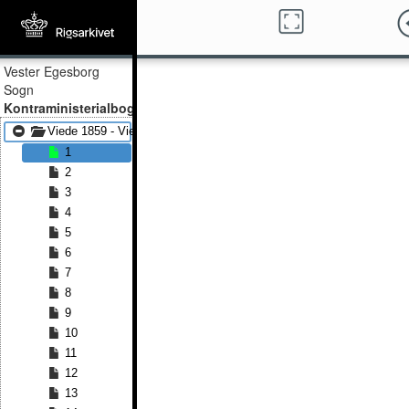
Vester Egesborg
Sogn
Kontraministerialbog
Viede 1859 - Viede 1891
1
2
3
4
5
6
7
8
9
10
11
12
13