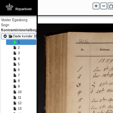
Vester Egesborg
Sogn
Kontraministerialbog
Døde kvinder 1859 - Døde kvinder 1891
1
2
3
4
5
6
7
8
9
10
11
12
13