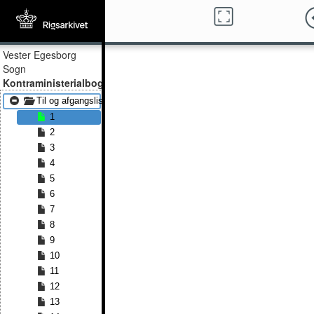
Vester Egesborg
Sogn
Kontraministerialbog
Til og afgangslister 1859 - Til og afgangslister 1875
1
2
3
4
5
6
7
8
9
10
11
12
13