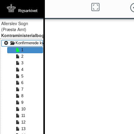
Allerslev Sogn
(Præstø Amt)
Kontraministerialbog
Konfirmerede kvinder 1815 - Konfirmerede kvinder 1825
1
2
3
4
5
6
7
8
9
10
11
12
13