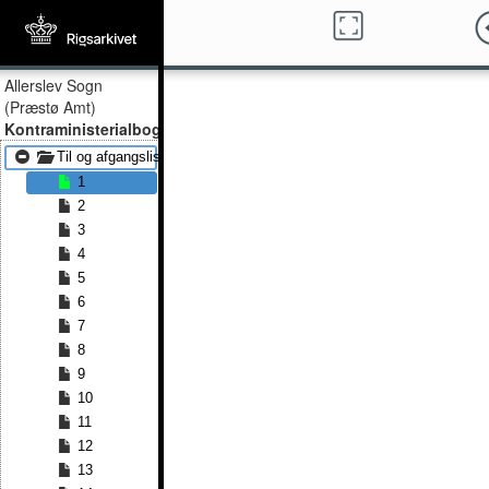
Allerslev Sogn
(Præstø Amt)
Kontraministerialbog
Til og afgangslister 1852 - Til og afgangslister 1870
1
2
3
4
5
6
7
8
9
10
11
12
13