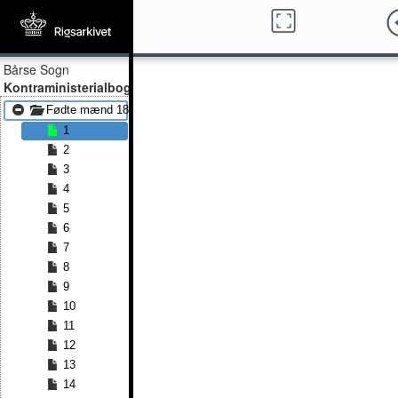
Bårse Sogn
Kontraministerialbog
Fødte mænd 1838 - Fødte mænd 1848
1
2
3
4
5
6
7
8
9
10
11
12
13
14