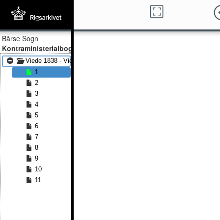
Bårse Sogn
Kontraministerialbog
Viede 1838 - Viede 1848
1
2
3
4
5
6
7
8
9
10
11