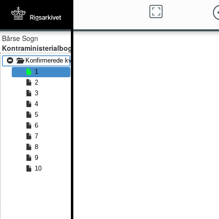
Bårse Sogn
Kontraministerialbog
Konfirmerede kvinder 1885 - Konfirmerede kvinder 1891
1
2
3
4
5
6
7
8
9
10