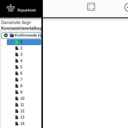
Damsholte Sogn
Kontraministerialbog
Konfirmerede kvinder 1845 - Konfirmerede kvinder 1866
1
2
3
4
5
6
7
8
9
10
11
12
13
14