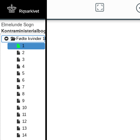
Elmelunde Sogn
Kontraministerialbog
Fødte kvinder 1814 - Fødte kvinder 1822
1
2
3
4
5
6
7
8
9
10
11
12
13
14