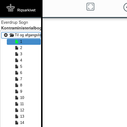
Everdrup Sogn
Kontraministerialbog
Til og afgangslister 1866 - Til og afgangslister 1874
1
2
3
4
5
6
7
8
9
10
11
12
13
14