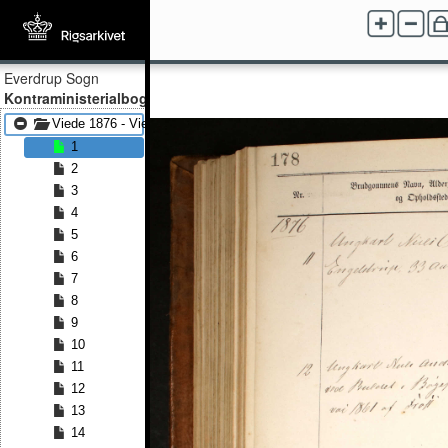
Everdrup Sogn
Kontraministerialbog
Viede 1876 - Viede 1885
1
2
3
4
5
6
7
8
9
10
11
12
13
14