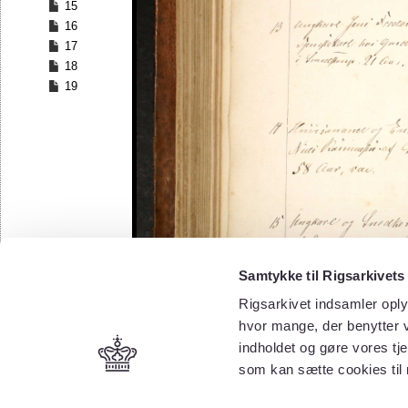
15
16
17
18
19
Samtykke til Rigsarkivets
Rigsarkivet indsamler oply
hvor mange, der benytter v
indholdet og gøre vores tj
som kan sætte cookies til