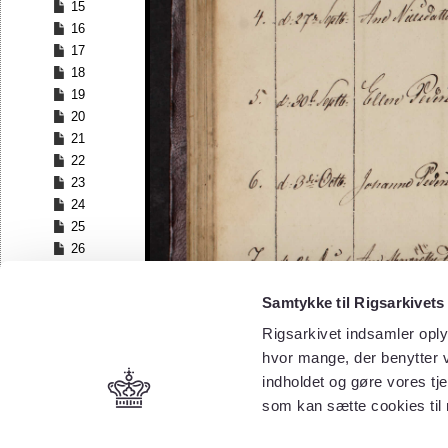
15
16
17
18
19
20
21
22
23
24
25
26
27
28
Samtykke til Rigsarkivets
29
Rigsarkivet indsamler oply
30
hvor mange, der benytter v
31
32
indholdet og gøre vores tj
33
som kan sætte cookies til
34
35