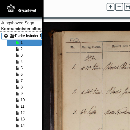
Jungshoved Sogn
Kontraministerialbog
Fødte kvinder 1842 - Fødte kvinder 1862
1
2
3
4
5
6
7
8
9
10
11
12
13
14