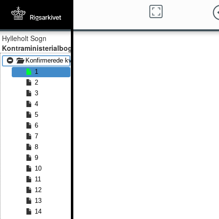
Hylleholt Sogn
Kontraministerialbog
Konfirmerede kvinder 1880 - Konfirmerede kvinder 1891
1
2
3
4
5
6
7
8
9
10
11
12
13
14