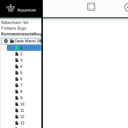
København Vor
Frelsers Sogn
Kontraministerialbog
Døde Mænd 1883 - Døde Mænd 1892
1
2
3
4
5
6
7
8
9
10
11
12
13