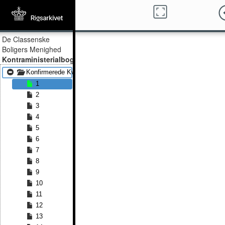
De Classenske
Boligers Menighed
Kontraministerialbog
Konfirmerede Kvinder 1889 - Konfirmerede Kvinder 1891
1
2
3
4
5
6
7
8
9
10
11
12
13