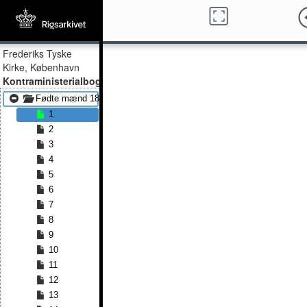
Frederiks Tyske
Kirke, København
Kontraministerialbog
Fødte mænd 1863 - Fødte mænd 1885
1
2
3
4
5
6
7
8
9
10
11
12
13