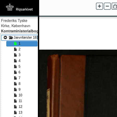
Frederiks Tyske
Kirke, København
Kontraministerialbog
Jævnførsler 1813 - Jævnførsler 1869
1
2
3
4
5
6
7
8
9
10
11
12
13