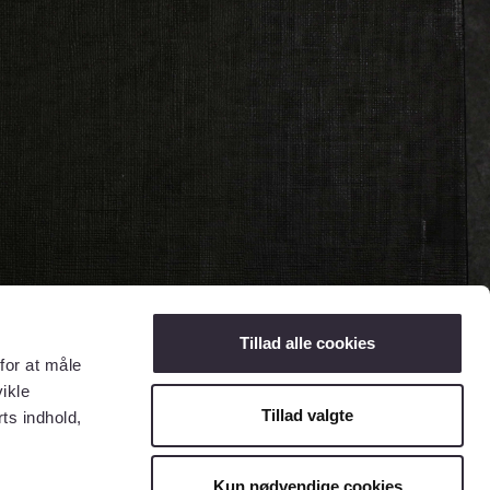
Tillad alle cookies
for at måle
ikle
Tillad valgte
ts indhold,
Kun nødvendige cookies