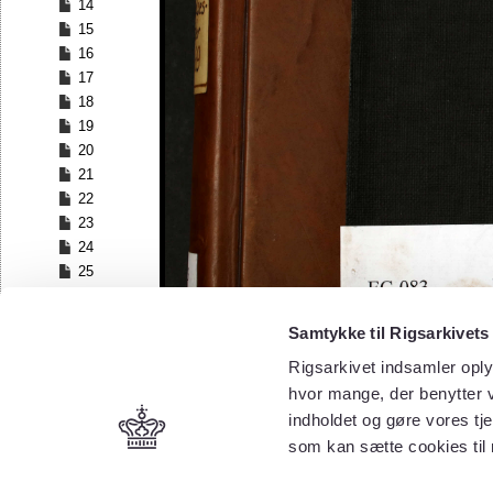
14
15
16
17
18
19
20
21
22
23
24
25
26
27
Samtykke til Rigsarkivets
28
Rigsarkivet indsamler oply
29
30
hvor mange, der benytter v
31
indholdet og gøre vores tj
32
som kan sætte cookies til
33
34