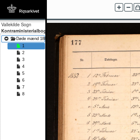
Vallekilde Sogn
Kontraministerialbog
Døde mænd 1882 - Døde mænd 1891
1
2
3
4
5
6
7
8