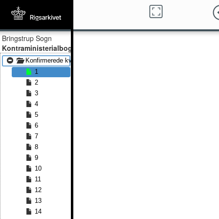
Bringstrup Sogn
Kontraministerialbog
Konfirmerede kvinder 1870 - Konfirmerede kvinder 1891
1
2
3
4
5
6
7
8
9
10
11
12
13
14