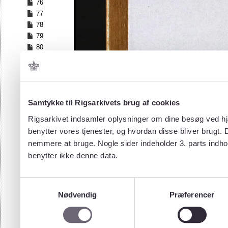
76
77
78
79
80
81
82
83
84
Samtykke til Rigsarkivets brug af cookies
85
86
Rigsarkivet indsamler oplysninger om dine besøg ved hjæ
87
benytter vores tjenester, og hvordan disse bliver brugt.
88
nemmere at bruge. Nogle sider indeholder 3. parts indho
89
benytter ikke denne data.
90
91
92
Samtykkevalg
93
Nødvendig
Præferencer
94
95
96