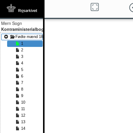
Mern Sogn
Kontraministerialbog
Fødte mænd 1814 - Fødte mænd 1836
1
2
3
4
5
6
7
8
9
10
11
12
13
14