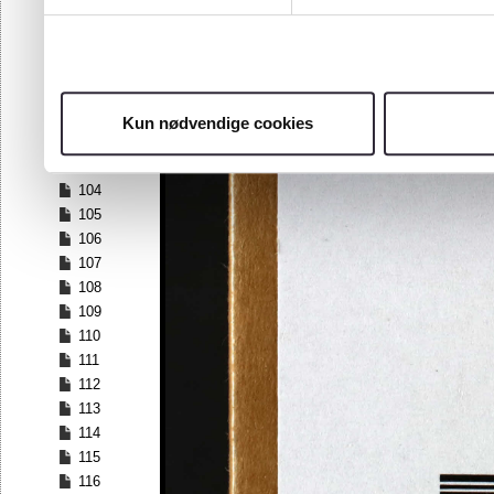
97
98
99
100
101
Kun nødvendige cookies
102
103
104
105
106
107
108
109
110
111
112
113
114
115
116