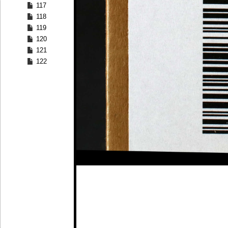
117
118
119
120
121
122