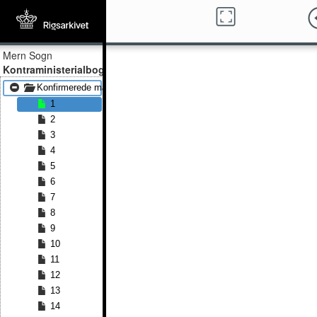
Mern Sogn
Kontraministerialbog
Konfirmerede mænd 1864 - Konfirmerede mænd 1891
1
2
3
4
5
6
7
8
9
10
11
12
13
14