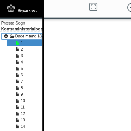
Præstø Sogn
Kontraministerialbog
Døde mænd 1828 - Døde mænd 1867
1
2
3
4
5
6
7
8
9
10
11
12
13
14