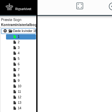
Præstø Sogn
Kontraministerialbog
Døde kvinder 1828 - Døde kvinder 1867
1
2
3
4
5
6
7
8
9
10
11
12
13
14