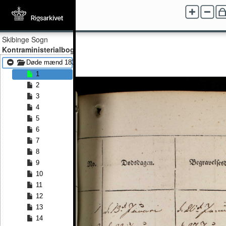
Skibinge Sogn
Kontraministerialbog
Døde mænd 1832 - Døde mænd 1861
1
2
3
4
5
6
7
8
9
10
11
12
13
14