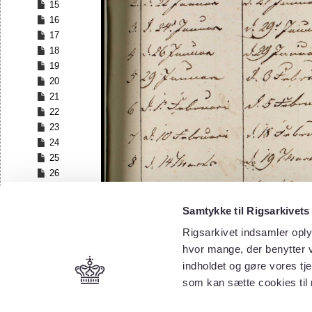
15
16
17
18
19
20
21
22
23
24
25
26
27
28
Samtykke til Rigsarkivets
29
Rigsarkivet indsamler oply
30
hvor mange, der benytter v
31
32
indholdet og gøre vores tj
33
som kan sætte cookies til
34
35