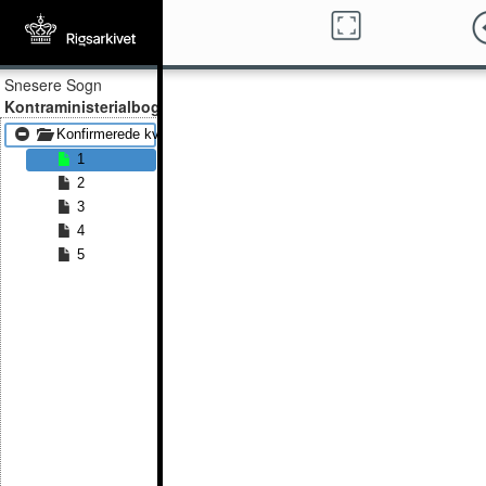
Snesere Sogn
Kontraministerialbog
Konfirmerede kvinder 1891
1
2
3
4
5