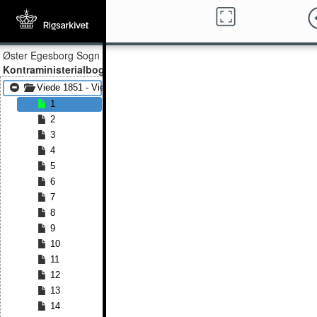
Øster Egesborg Sogn
Kontraministerialbog
Viede 1851 - Viede 1873
1
2
3
4
5
6
7
8
9
10
11
12
13
14