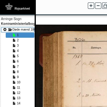
Arninge Sogn
Kontraministerialbog
Døde mænd 1864 - Døde mænd 1891
1
2
3
4
5
6
7
8
9
10
11
12
13
14