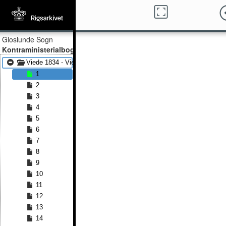
Gloslunde Sogn
Kontraministerialbog
Viede 1834 - Viede 1865
1
2
3
4
5
6
7
8
9
10
11
12
13
14