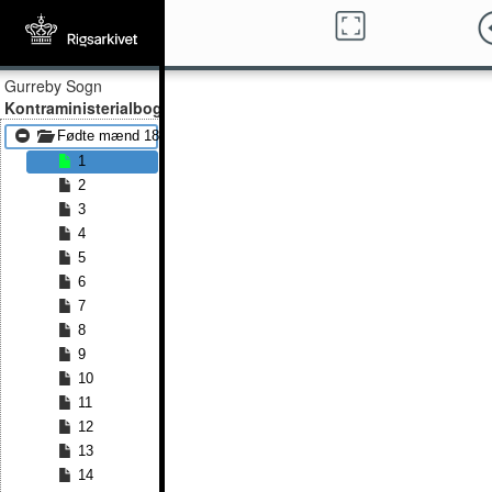
Gurreby Sogn
Kontraministerialbog
Fødte mænd 1814 - Fødte mænd 1844
1
2
3
4
5
6
7
8
9
10
11
12
13
14