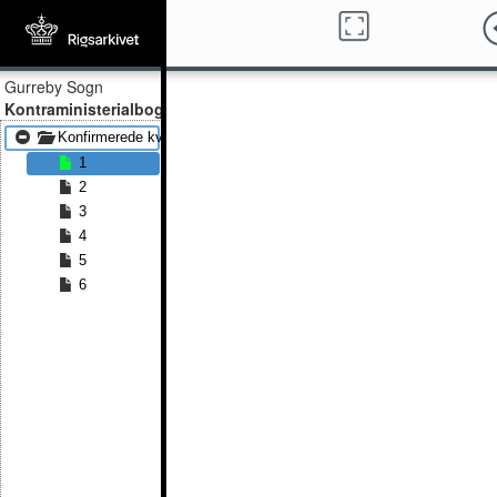
Gurreby Sogn
Kontraministerialbog
Konfirmerede kvinder 1845 - Konfirmerede kvinder 1875
1
2
3
4
5
6