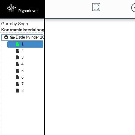
Gurreby Sogn
Kontraministerialbog
Døde kvinder 1845 - Døde kvinder 1875
1
2
3
4
5
6
7
8