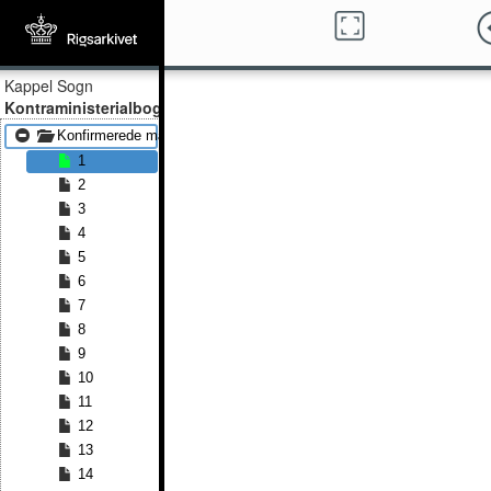
Kappel Sogn
Kontraministerialbog
Konfirmerede mænd 1841 - Konfirmerede mænd 1862
1
2
3
4
5
6
7
8
9
10
11
12
13
14