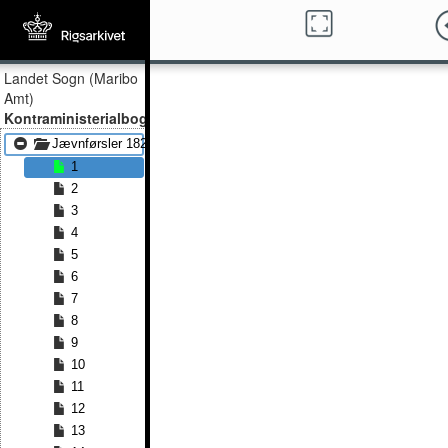
Landet Sogn (Maribo
Amt)
Kontraministerialbog
Jævnførsler 1825 - Jævnførsler 1848
1
2
3
4
5
6
7
8
9
10
11
12
13