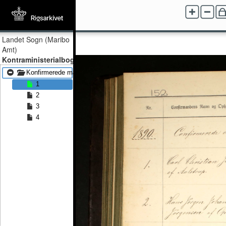
Landet Sogn (Maribo
Amt)
Kontraministerialbog
Konfirmerede mænd 1890 - Konfirmerede mænd 1891
1
2
3
4