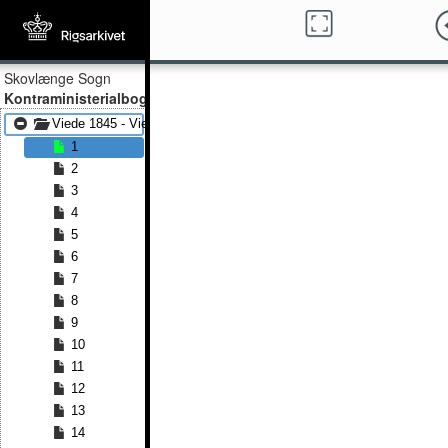
Skovlænge Sogn
Kontraministerialbog
Viede 1845 - Viede 1875
1
2
3
4
5
6
7
8
9
10
11
12
13
14