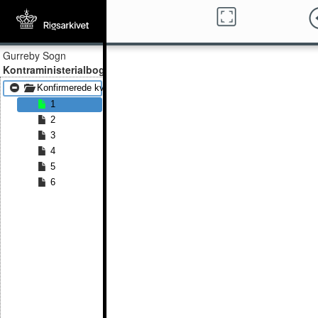
Gurreby Sogn
Kontraministerialbog
Konfirmerede kvinder 1876 - Konfirmerede kvinder 1891
1
2
3
4
5
6